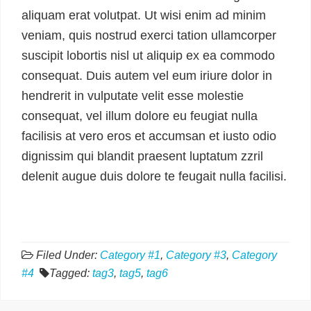
aliquam erat volutpat. Ut wisi enim ad minim
veniam, quis nostrud exerci tation ullamcorper
suscipit lobortis nisl ut aliquip ex ea commodo
consequat. Duis autem vel eum iriure dolor in
hendrerit in vulputate velit esse molestie
consequat, vel illum dolore eu feugiat nulla
facilisis at vero eros et accumsan et iusto odio
dignissim qui blandit praesent luptatum zzril
delenit augue duis dolore te feugait nulla facilisi.
Filed Under:
Category #1
,
Category #3
,
Category
#4
Tagged:
tag3
,
tag5
,
tag6