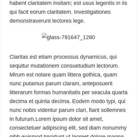
habent claritatem insitam; est usus legentis in iis
qui facit eorum claritatem. Investigationes
demonstraverunt lectores lege.
Claritas est etiam processus dynamicus, qui
sequitur mutationem consuetudium lectorum.
Mirum est notare quam littera gothica, quam
nunc putamus parum claram, anteposuerit
litterarum formas humanitatis per seacula quarta
decima et quinta decima. Eodem modo typi, qui
nunc nobis videntur parum clari, fiant sollemnes
in futurum.Lorem ipsum dolor sit amet,
consectetuer adipiscing elit, sed diam nonummy
nibh euismod tincidunt ut laoreet dolore magna